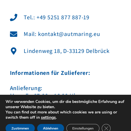
Tel.: +49 5251 877 887-19
Mail: kontakt@autmaring.eu
Lindenweg 18, D-33129 Delbrück
Informationen für Zulieferer:
Anlieferung:
Mo. – Fr. 07:00 – 16:00 Uhr
Wir verwenden Cookies, um dir die bestmögliche Erfahrung auf
unserer Website zu bieten.
You can find out more about which cookies we are using or
switch them off in
settings
.
GDPR Cookie-
Zustimmen
Ablehnen
Einstellungen
Impressum
|
Datenschutz
|
Sitemap